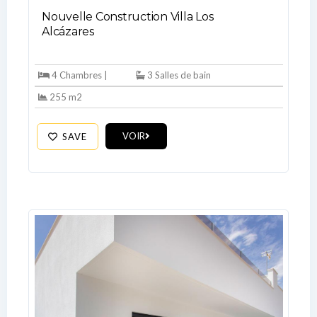
Nouvelle Construction Villa Los
Alcázares
4 Chambres |
3 Salles de bain
Log In
255 m2
Don't have an account?
Sign Up
VOIR
SAVE
Username
Password
LOGIN
No apps configured. Please contact
your administrator.
Lost your password?