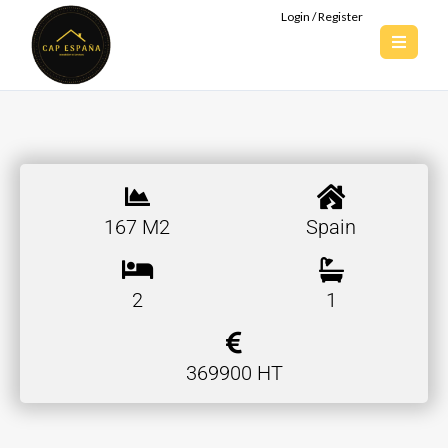
Login / Register
167 M2
Spain
2
1
369900 HT