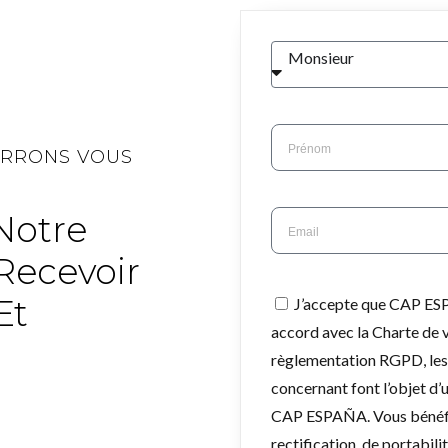
Monsieur
URRONS VOUS
Notre
Recevoir
Et
J’accepte que CAP ES
accord avec la Charte de 
règlementation RGPD, les 
concernant font l’objet d
CAP ESPAÑA. Vous bénéfic
rectification, de portabili