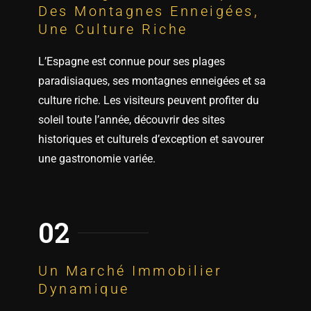
Username
L’Espagne est connue pour ses plages
paradisiaques, ses montagnes enneigées et sa
Password
culture riche. Les visiteurs peuvent profiter du
soleil toute l’année, découvrir des sites
historiques et culturels d’exception et savourer
LOGIN
une gastronomie variée.
No apps configured. Please contact
your administrator.
Lost your password?
02
Un Marché Immobilier
Dynamique
L’Espagne est également une destination
attractive pour les investisseurs immobiliers. Le