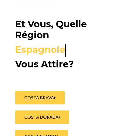
Et Vous, Quelle
Région
Espagnole
Vous Attire?
COSTA BRAVA
COSTA DORADA
COSTA BLANCA