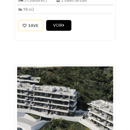
3 Chambres |
3 Salles de bain
98 m2
VOIR
SAVE