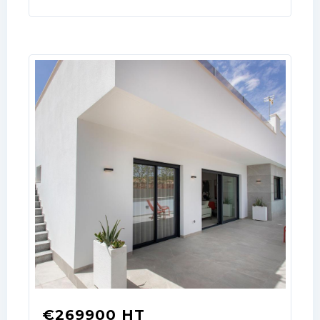
Don't have an account?
Sign Up
Username
Password
LOGIN
No apps configured. Please contact
your administrator.
Lost your password?
€269900 HT