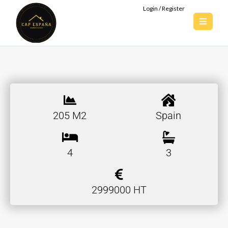
Login / Register
205 M2
Spain
4
3
2999000 HT