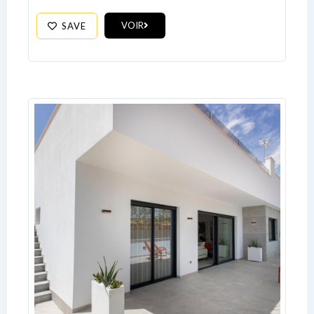
Log In
VOIR
SAVE
Don't have an account?
Sign Up
Username
Password
LOGIN
No apps configured. Please contact
your administrator.
Lost your password?