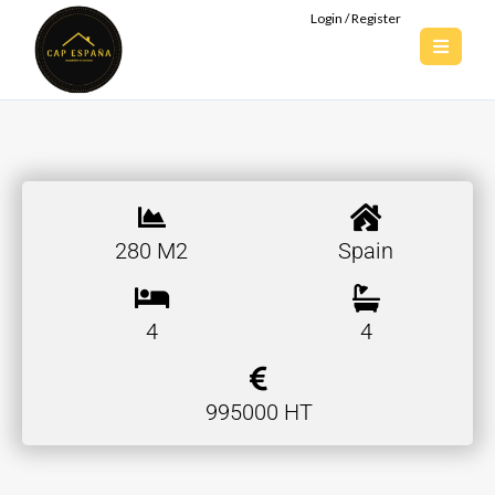
Login / Register
280 M2
Spain
4
4
995000 HT