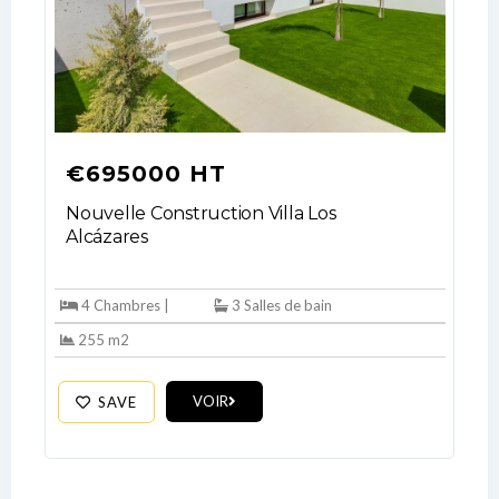
€695000 HT
Nouvelle Construction Villa Los
Alcázares
Log In
4 Chambres |
3 Salles de bain
Don't have an account?
Sign Up
255 m2
Username
VOIR
SAVE
Password