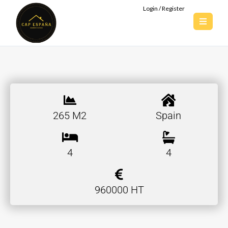
Login / Register
265 M2
Spain
4
4
960000 HT