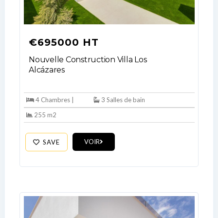
Log In
€695000 HT
Don't have an account?
Sign Up
Nouvelle Construction Villa Los
Username
Alcázares
Password
4 Chambres |
3 Salles de bain
255 m2
VOIR
SAVE
LOGIN
No apps configured. Please contact
your administrator.
Lost your password?