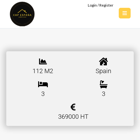
Login / Register
112 M2
Spain
3
3
369000 HT