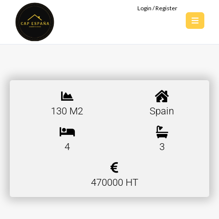
Login / Register
130 M2
Spain
4
3
470000 HT