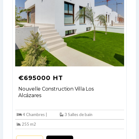
Log In
Don't have an account?
Sign Up
Username
€695000 HT
Nouvelle Construction Villa Los
Alcázares
Password
4 Chambres |
3 Salles de bain
255 m2
LOGIN