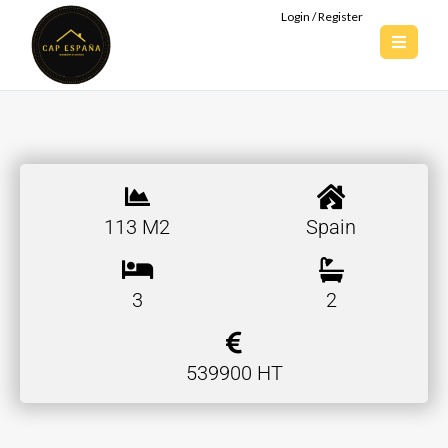
Login / Register
113 M2
Spain
3
2
539900 HT