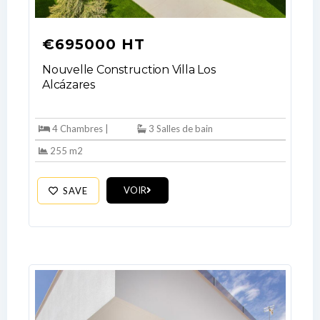
Log In
€695000 HT
Don't have an account?
Sign Up
Nouvelle Construction Villa Los
Username
Alcázares
4 Chambres |
3 Salles de bain
Password
255 m2
VOIR
SAVE
LOGIN
No apps configured. Please contact
your administrator.
Lost your password?