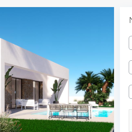
Log In
Don't have an account?
Sign Up
Username
Password
LOGIN
No apps configured. Please contact
your administrator.
Lost your password?