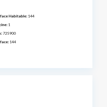
face Habitable:
144
cine:
1
x:
725900
face:
144