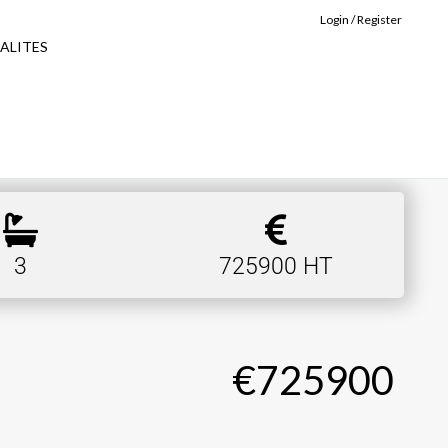
Login / Register
ALITES
3
725900 HT
€725900