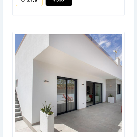
VOIR
SAVE
LOGIN
No apps configured. Please contact
your administrator.
Lost your password?