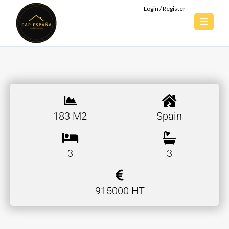
Login / Register
183 M2
Spain
3
3
915000 HT