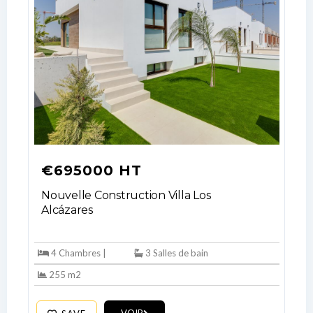
€695000 HT
Nouvelle Construction Villa Los
Log In
Alcázares
Don't have an account?
Sign Up
4 Chambres |
3 Salles de bain
Username
255 m2
Password