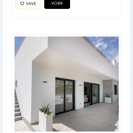
Password
VOIR
SAVE
LOGIN
No apps configured. Please contact
your administrator.
Lost your password?