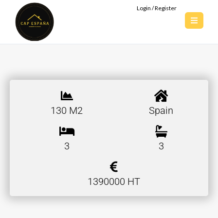
Login / Register
130 M2
Spain
3
3
1390000 HT