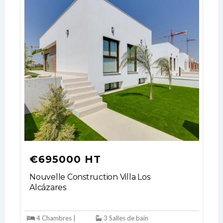
€695000 HT
Log In
Nouvelle Construction Villa Los
Alcázares
Don't have an account?
Sign Up
Username
4 Chambres |
3 Salles de bain