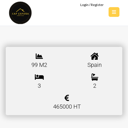
Login / Register
99 M2
Spain
3
2
465000 HT