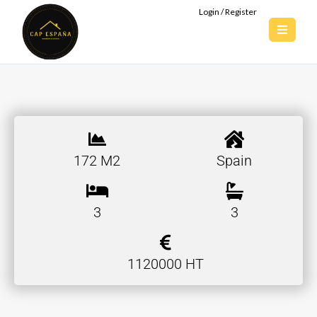
Login / Register
172 M2
Spain
3
3
1120000 HT