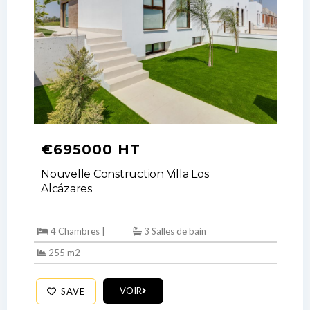
Log In
Don't have an account?
Sign Up
€695000 HT
Username
Nouvelle Construction Villa Los
Alcázares
Password
4 Chambres |
3 Salles de bain
255 m2
LOGIN
VOIR
SAVE
No apps configured. Please contact