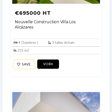
Log In
€695000 HT
Don't have an account?
Sign Up
Nouvelle Construction Villa Los
Username
Alcázares
4 Chambres |
3 Salles de bain
Password
255 m2
VOIR
SAVE
LOGIN
No apps configured. Please contact
your administrator.
Lost your password?