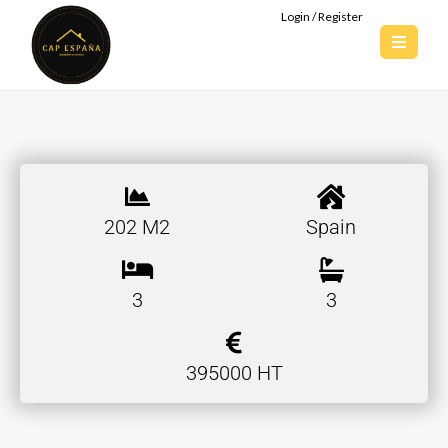
Login / Register
202 M2
Spain
3
3
395000 HT