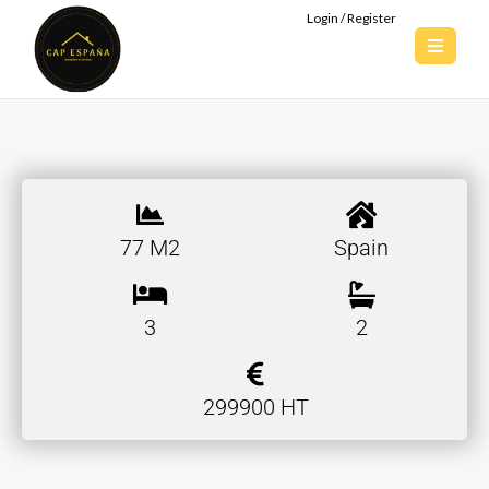
Login / Register
77 M2
Spain
3
2
299900 HT