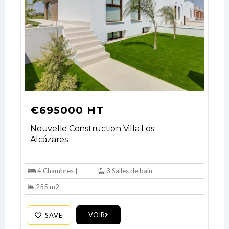
€695000 HT
Nouvelle Construction Villa Los
Alcázares
Log In
Don't have an account?
Sign Up
4 Chambres |
3 Salles de bain
Username
255 m2
VOIR
SAVE
Password