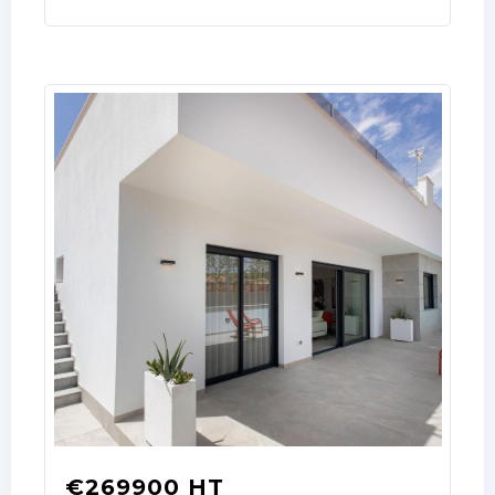
LOGIN
No apps configured. Please contact
your administrator.
Lost your password?
€269900 HT