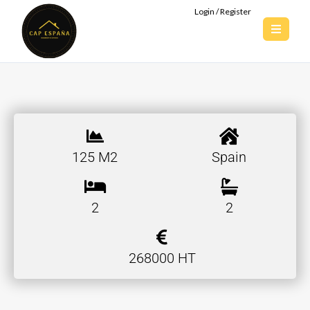
Login / Register
125 M2
Spain
2
2
268000 HT