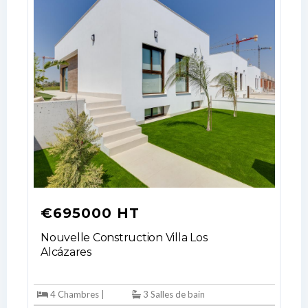
Log In
Don't have an account?
Sign Up
Username
€695000 HT
Nouvelle Construction Villa Los
Password
Alcázares
4 Chambres |
3 Salles de bain
LOGIN