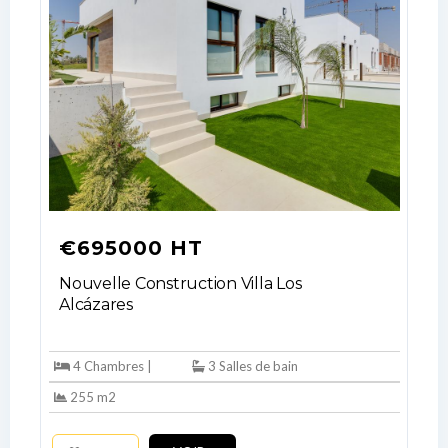
Log In
Don't have an account?
Sign Up
Username
€695000 HT
Nouvelle Construction Villa Los
Alcázares
Password
4 Chambres |
3 Salles de bain
255 m2
LOGIN