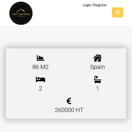
Login / Register
86 M2
Spain
2
1
260000 HT