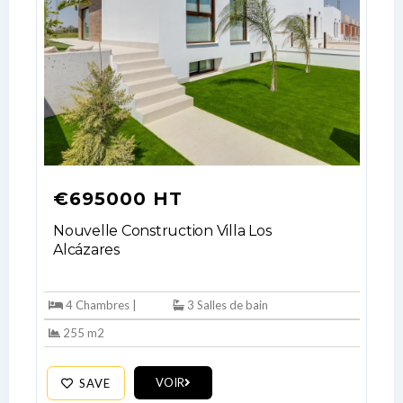
€695000 HT
Nouvelle Construction Villa Los
Alcázares
Log In
Don't have an account?
Sign Up
4 Chambres |
3 Salles de bain
Username
255 m2
VOIR
SAVE
Password