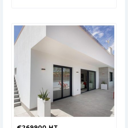
LOGIN
No apps configured. Please contact
your administrator.
Lost your password?
€269900 HT