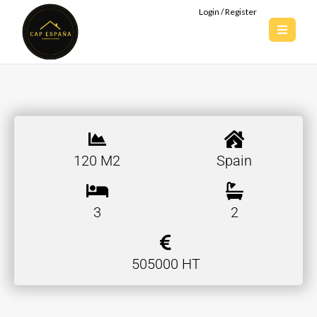
Login / Register
120 M2
Spain
3
2
505000 HT