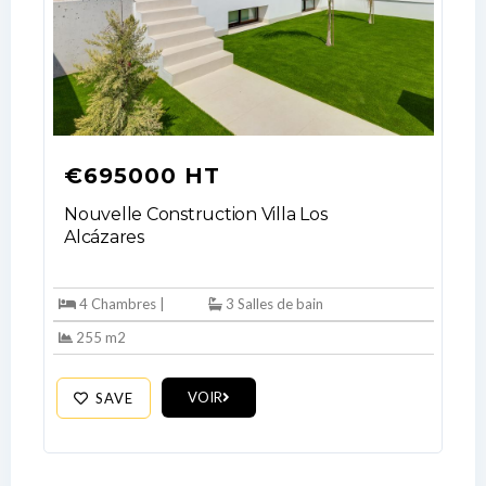
€695000 HT
Nouvelle Construction Villa Los
Alcázares
4 Chambres |
3 Salles de bain
255 m2
VOIR
SAVE
Log In
Don't have an account?
Sign Up