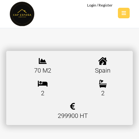
Login / Register
70 M2
Spain
2
2
299900 HT