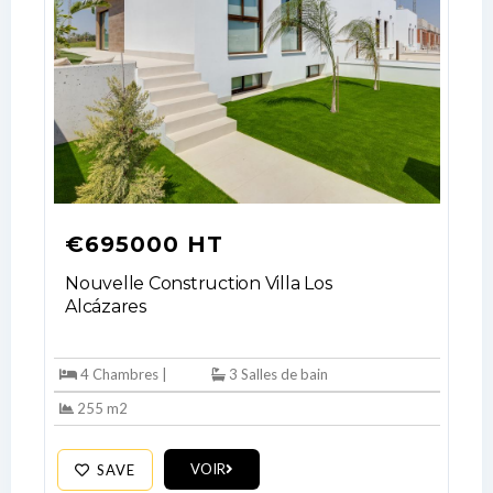
Log In
Don't have an account?
Sign Up
€695000 HT
Username
Nouvelle Construction Villa Los
Alcázares
Password
4 Chambres |
3 Salles de bain
255 m2
LOGIN
VOIR
SAVE
No apps configured. Please contact