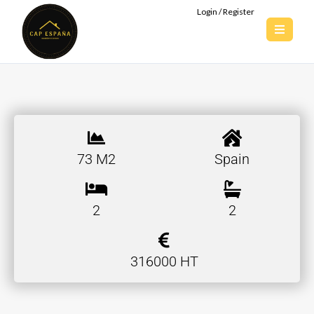
Login / Register
73 M2
Spain
2
2
316000 HT