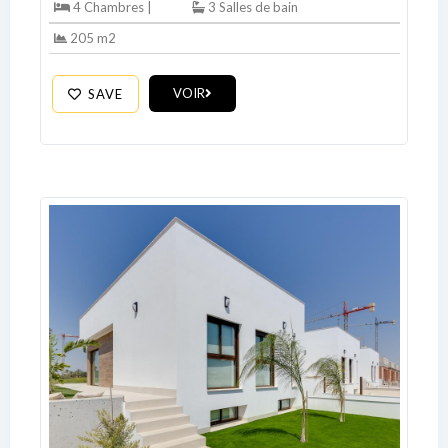
4 Chambres |
3 Salles de bain
205 m2
VOIR
SAVE