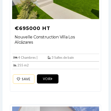
Log In
€695000 HT
Don't have an account?
Sign Up
Nouvelle Construction Villa Los
Username
Alcázares
Password
4 Chambres |
3 Salles de bain
255 m2
LOGIN
VOIR
SAVE
No apps configured. Please contact
your administrator.
Lost your password?