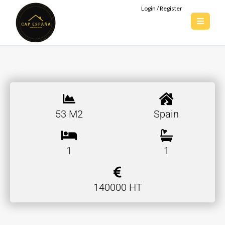
Login / Register
53 M2
Spain
1
1
140000 HT