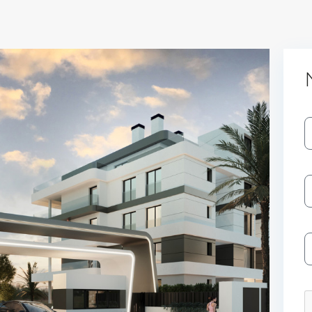
Log In
Don't have an account?
Sign Up
Username
Password
LOGIN
No apps configured. Please contact
your administrator.
Lost your password?