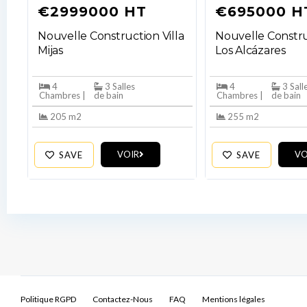
€2999000 HT
€695000 H
Nouvelle Construction Villa
Nouvelle Constru
Mijas
Los Alcázares
4
3 Salles
4
3 Sall
Chambres |
de bain
Chambres |
de bain
205 m2
255 m2
VOIR
VO
SAVE
SAVE
Politique RGPD
Contactez-Nous
FAQ
Mentions légales