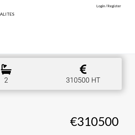
Login / Register
ALITES
2
310500 HT
€310500