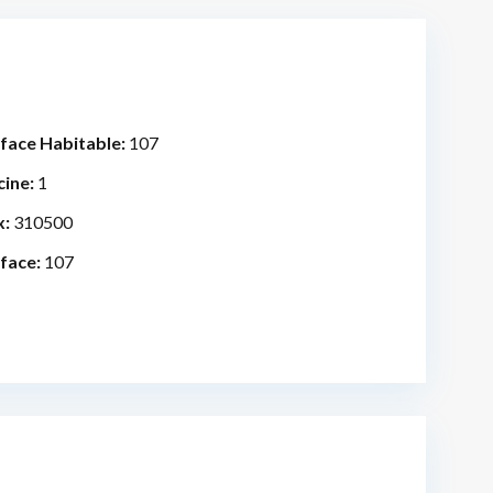
face Habitable:
107
cine:
1
x:
310500
face:
107