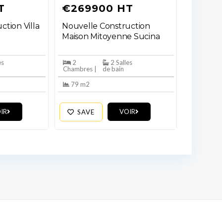
T
€269900 HT
ction Villa
Nouvelle Construction
Maison Mitoyenne Sucina
es
2
2 Salles
Chambres |
de bain
79 m2
IR
VOIR
SAVE