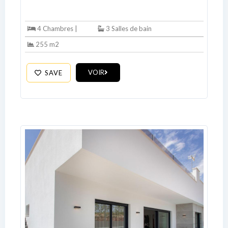
Username
4 Chambres |
3 Salles de bain
255 m2
Password
VOIR
SAVE
LOGIN
No apps configured. Please contact
your administrator.
Lost your password?