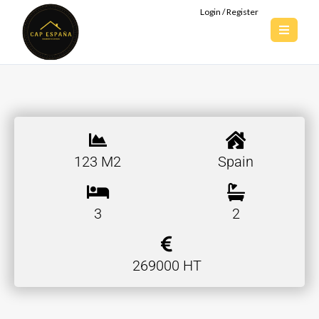
Login / Register
123 M2
Spain
3
2
269000 HT