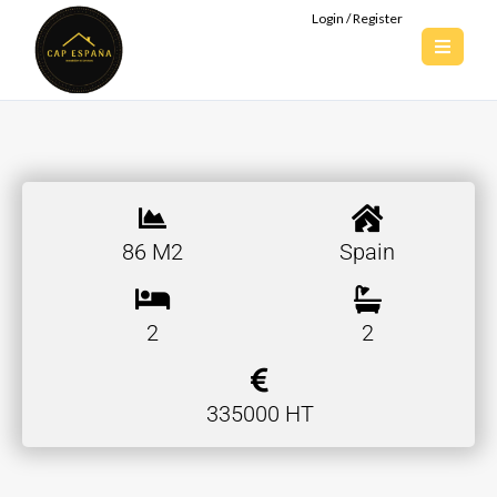
Login / Register
86 M2
Spain
2
2
335000 HT