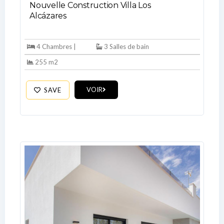
Nouvelle Construction Villa Los
Alcázares
LOGIN
4 Chambres |
3 Salles de bain
255 m2
No apps configured. Please contact
your administrator.
Lost your password?
VOIR
SAVE