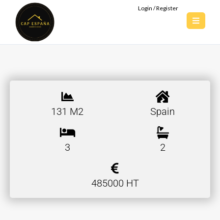
Login / Register
131 M2
Spain
3
2
485000 HT