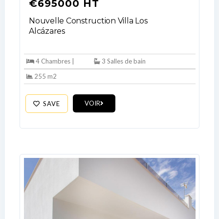
€695000 HT
Nouvelle Construction Villa Los
Alcázares
4 Chambres |
3 Salles de bain
255 m2
VOIR
SAVE
Log In
Don't have an account?
Sign Up