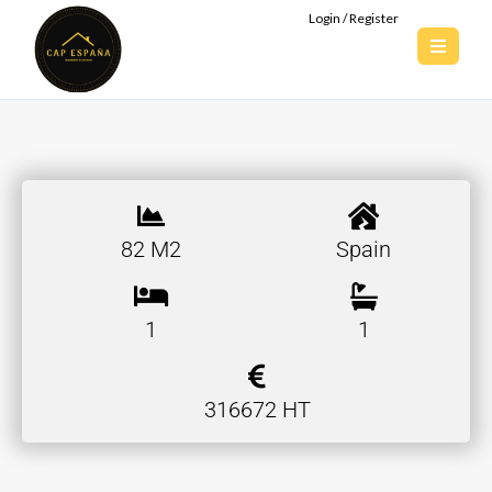
Login / Register
82 M2
Spain
1
1
316672 HT