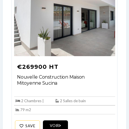
Username
Password
LOGIN
€269900 HT
No apps configured. Please contact
your administrator.
Nouvelle Construction Maison
Lost your password?
Mitoyenne Sucina
2 Chambres |
2 Salles de bain
79 m2
VOIR
SAVE