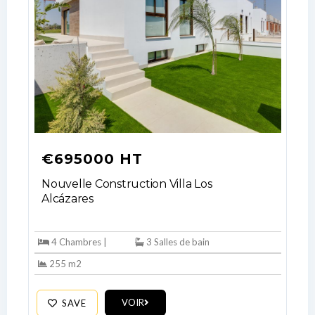
€695000 HT
Nouvelle Construction Villa Los
Alcázares
Log In
Don't have an account?
Sign Up
4 Chambres |
3 Salles de bain
Username
255 m2
VOIR
SAVE
Password