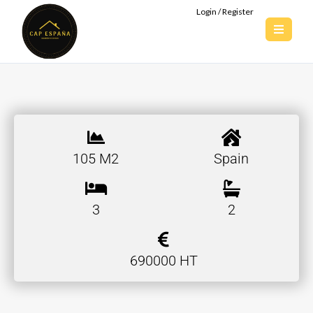
Login / Register
105 M2
Spain
3
2
690000 HT