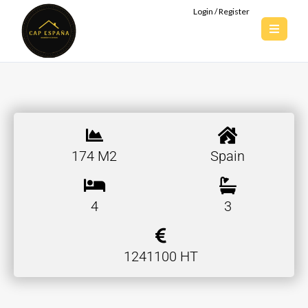
Login / Register
174 M2
Spain
4
3
1241100 HT