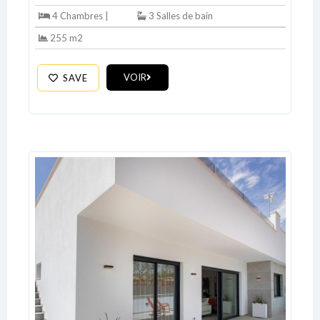
4 Chambres |
3 Salles de bain
255 m2
Log In
Don't have an account?
Sign Up
VOIR
SAVE
Username
Password
LOGIN
No apps configured. Please contact
your administrator.
Lost your password?