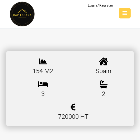
Login / Register
154 M2
Spain
3
2
720000 HT