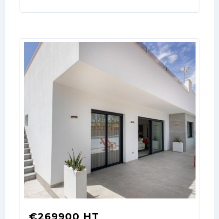
LOGIN
No apps configured. Please contact
your administrator.
Lost your password?
€269900 HT