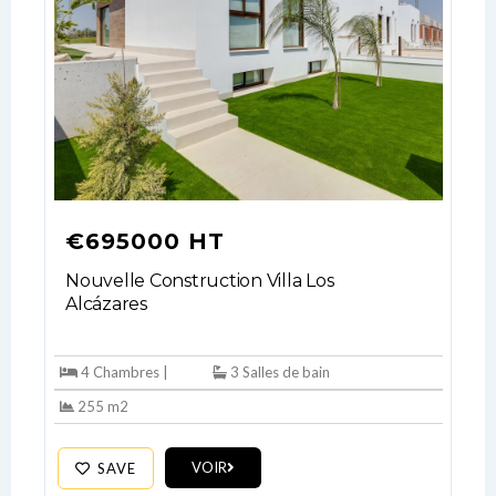
€695000 HT
Nouvelle Construction Villa Los
Alcázares
Log In
Don't have an account?
Sign Up
4 Chambres |
3 Salles de bain
Username
255 m2
VOIR
SAVE
Password