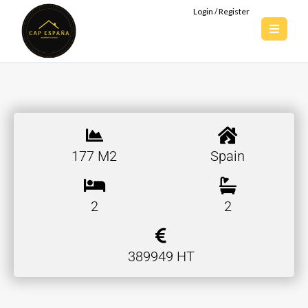
Login / Register
177 M2
Spain
2
2
389949 HT