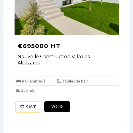
€695000 HT
Nouvelle Construction Villa Los
Alcázares
Log In
4 Chambres |
3 Salles de bain
Don't have an account?
Sign Up
255 m2
Username
VOIR
SAVE
Password