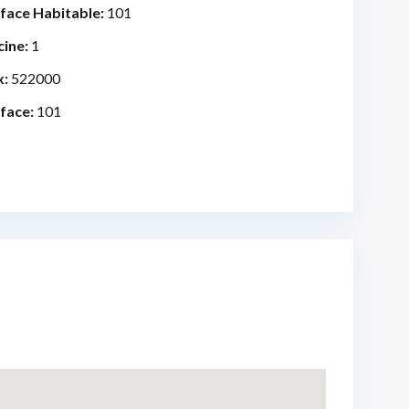
face Habitable:
101
cine:
1
x:
522000
face:
101