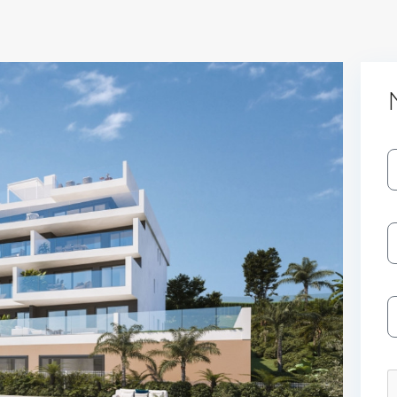
Log In
Don't have an account?
Sign Up
Username
Password
LOGIN
No apps configured. Please contact
your administrator.
Lost your password?