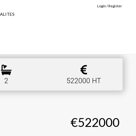
Login / Register
ALITES
2
522000 HT
€522000