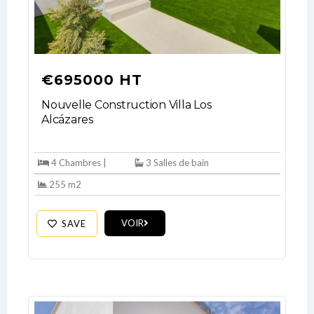
€695000 HT
Nouvelle Construction Villa Los
Alcázares
Log In
4 Chambres |
3 Salles de bain
Don't have an account?
Sign Up
255 m2
Username
VOIR
SAVE
Password
LOGIN