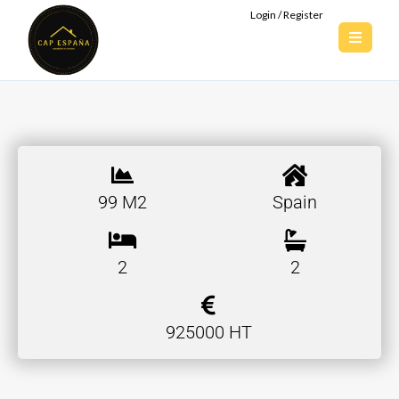
Login / Register
99 M2
Spain
2
2
925000 HT