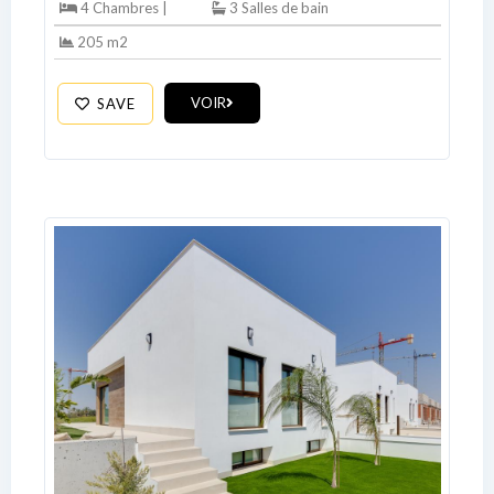
4 Chambres |
3 Salles de bain
205 m2
VOIR
SAVE