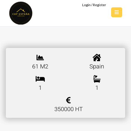
Login / Register
61 M2
Spain
1
1
350000 HT