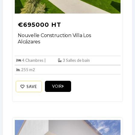
€695000 HT
Nouvelle Construction Villa Los
Alcázares
Log In
4 Chambres |
3 Salles de bain
Don't have an account?
Sign Up
255 m2
Username
VOIR
SAVE
Password
LOGIN