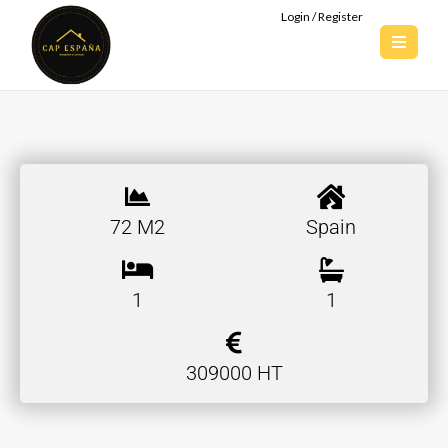
Login / Register
72 M2
Spain
1
1
309000 HT