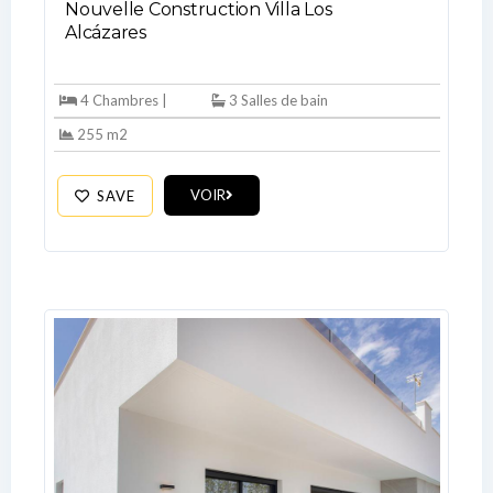
Nouvelle Construction Villa Los
Alcázares
4 Chambres |
3 Salles de bain
Log In
255 m2
Don't have an account?
Sign Up
VOIR
SAVE
Username
Password
LOGIN
No apps configured. Please contact
your administrator.
Lost your password?