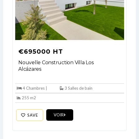
€695000 HT
Nouvelle Construction Villa Los
Alcázares
Log In
Don't have an account?
Sign Up
4 Chambres |
3 Salles de bain
255 m2
Username
VOIR
SAVE
Password