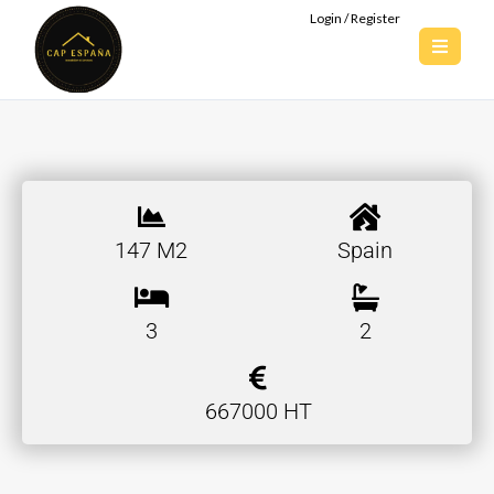
Login / Register
147 M2
Spain
3
2
667000 HT