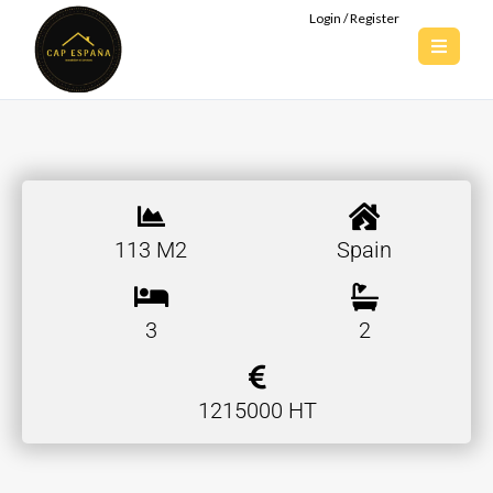
Login / Register
113 M2
Spain
3
2
1215000 HT