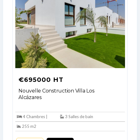
Log In
Don't have an account?
Sign Up
Username
€695000 HT
Nouvelle Construction Villa Los
Alcázares
Password
4 Chambres |
3 Salles de bain
255 m2
LOGIN