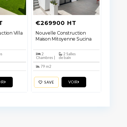
T
€269900 HT
ction Villa
Nouvelle Construction
Maison Mitoyenne Sucina
es
2
2 Salles
Chambres |
de bain
79 m2
IR
VOIR
SAVE