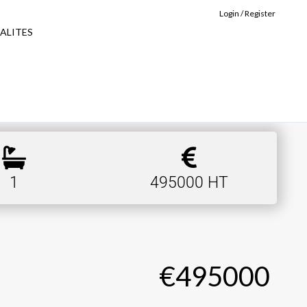
Login / Register
ALITES
1
495000 HT
€495000