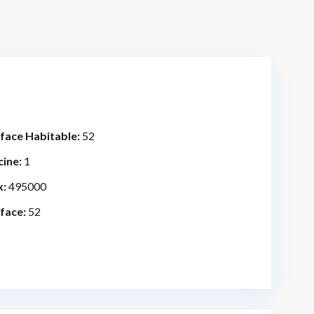
face Habitable:
52
cine:
1
x:
495000
face:
52