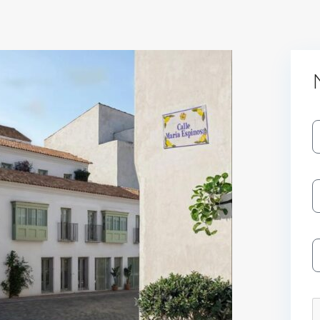
Log In
Don't have an account?
Sign Up
Username
Password
LOGIN
No apps configured. Please contact
your administrator.
Lost your password?