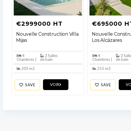
€2999000 HT
€695000 H
Nouvelle Construction Villa
Nouvelle Constru
Mijas
Los Alcázares
4
3 Salles
4
3 Sall
Chambres |
de bain
Chambres |
de bain
205 m2
255 m2
VOIR
VO
SAVE
SAVE