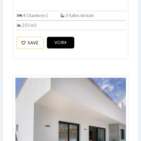
Username
4 Chambres |
3 Salles de bain
255 m2
Password
VOIR
SAVE
LOGIN
No apps configured. Please contact
your administrator.
Lost your password?