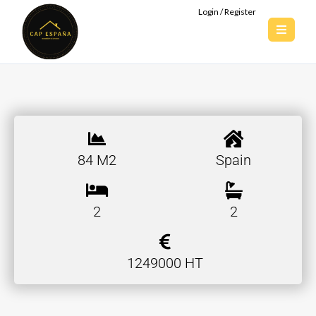
Login / Register
84 M2
Spain
2
2
1249000 HT