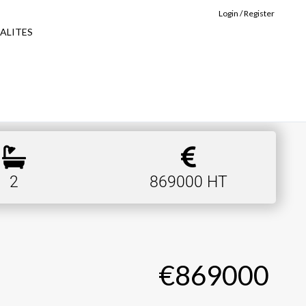
Login / Register
ALITES
2
869000 HT
€869000