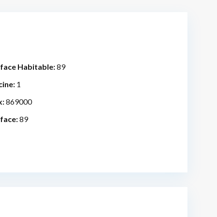
face Habitable:
89
cine:
1
x:
869000
face:
89