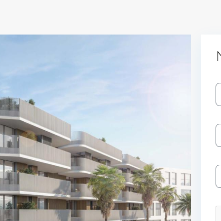
Log In
Don't have an account?
Sign Up
Username
Password
LOGIN
No apps configured. Please contact
your administrator.
Lost your password?