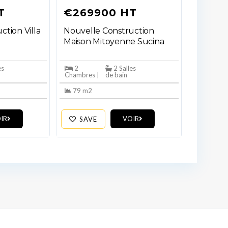
T
€269900 HT
ction Villa
Nouvelle Construction
Maison Mitoyenne Sucina
es
2
2 Salles
Chambres |
de bain
79 m2
IR
VOIR
SAVE