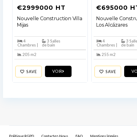
€2999000 HT
€695000 H
Nouvelle Construction Villa
Nouvelle Constru
Mijas
Los Alcázares
4
3 Salles
4
3 Sall
Chambres |
de bain
Chambres |
de bain
205 m2
255 m2
VOIR
VO
SAVE
SAVE
Politique RGPD
Contactez-Nous
FAQ
Mentions légales