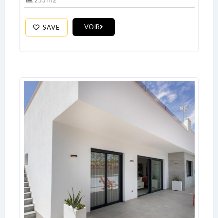
255 m2
Password
VOIR
SAVE
LOGIN
No apps configured. Please contact
your administrator.
Lost your password?