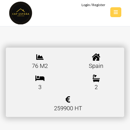
Login / Register
76 M2
Spain
3
2
259900 HT