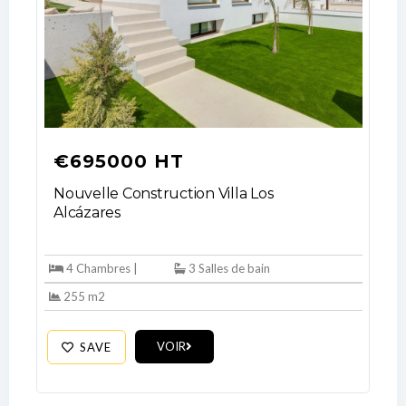
€695000 HT
Nouvelle Construction Villa Los
Alcázares
Log In
Don't have an account?
Sign Up
4 Chambres |
3 Salles de bain
255 m2
Username
VOIR
SAVE
Password