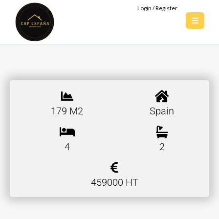
Login / Register
179 M2
Spain
4
2
459000 HT