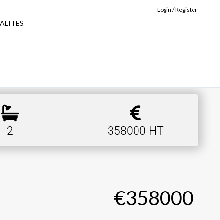
Login / Register
ALITES
2
358000 HT
€358000