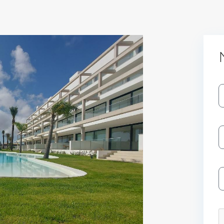
Log In
Don't have an account?
Sign Up
Username
Password
LOGIN
No apps configured. Please contact
your administrator.
Lost your password?