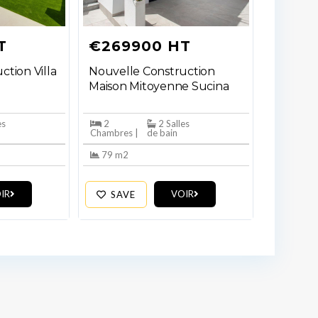
T
€269900 HT
ction Villa
Nouvelle Construction
Maison Mitoyenne Sucina
es
2
2 Salles
Chambres |
de bain
79 m2
IR
VOIR
SAVE