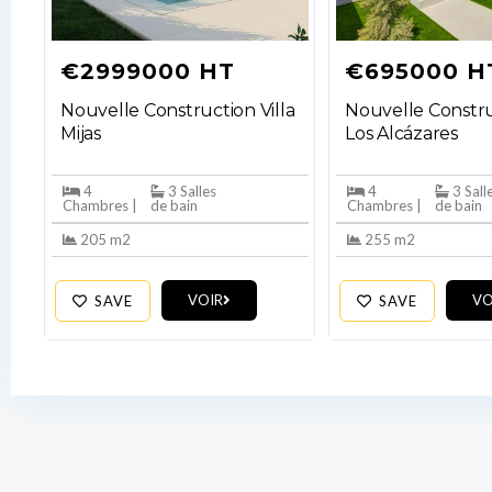
€2999000 HT
€695000 H
Nouvelle Construction Villa
Nouvelle Constru
Mijas
Los Alcázares
4
3 Salles
4
3 Sall
Chambres |
de bain
Chambres |
de bain
205 m2
255 m2
VOIR
VO
SAVE
SAVE