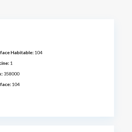
face Habitable:
104
cine:
1
x:
358000
face:
104