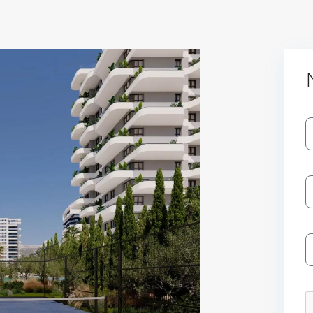
Log In
Don't have an account?
Sign Up
Username
Password
LOGIN
No apps configured. Please contact
your administrator.
Lost your password?