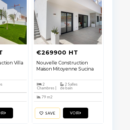
T
€269900 HT
ction Villa
Nouvelle Construction
Maison Mitoyenne Sucina
es
2
2 Salles
Chambres |
de bain
79 m2
IR
VOIR
SAVE