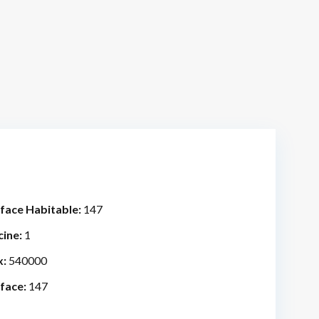
face Habitable:
147
cine:
1
x:
540000
face:
147