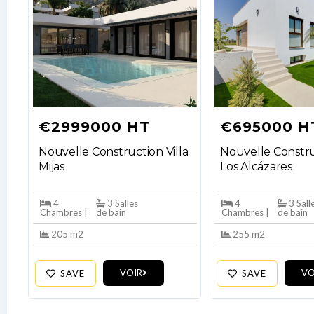
€2999000 HT
€695000 H
Nouvelle Construction Villa
Nouvelle Constru
Mijas
Los Alcázares
4
3 Salles
4
3 Sall
Chambres |
de bain
Chambres |
de bain
205 m2
255 m2
VOIR
VO
SAVE
SAVE