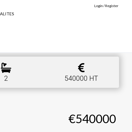
Login / Register
ALITES
2
540000 HT
€540000