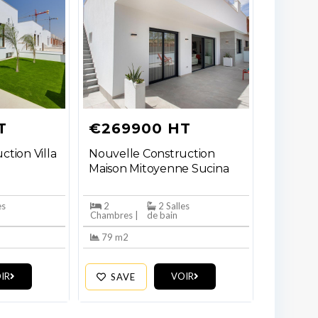
T
€269900 HT
ction Villa
Nouvelle Construction
Maison Mitoyenne Sucina
es
2
2 Salles
Chambres |
de bain
79 m2
IR
VOIR
SAVE