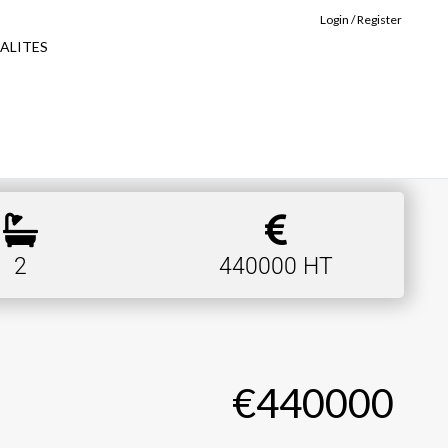
Login / Register
ALITES
2
440000 HT
€440000