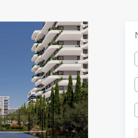
Log In
Don't have an account?
Sign Up
Username
Password
LOGIN
No apps configured. Please contact
your administrator.
Lost your password?