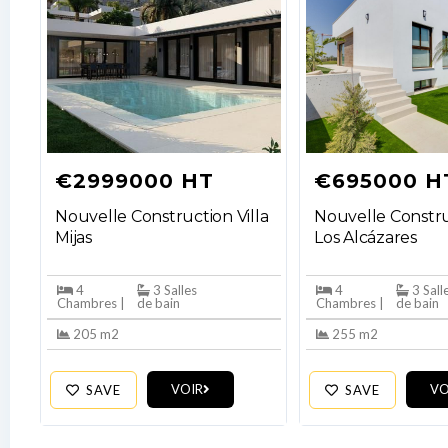
€2999000 HT
€695000 H
Nouvelle Construction Villa
Nouvelle Constru
Mijas
Los Alcázares
4
3 Salles
4
3 Sall
Chambres |
de bain
Chambres |
de bain
205 m2
255 m2
VOIR
VO
SAVE
SAVE