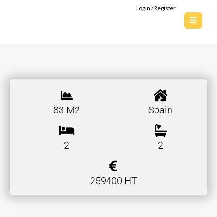
Login / Register
83 M2
Spain
2
2
259400 HT