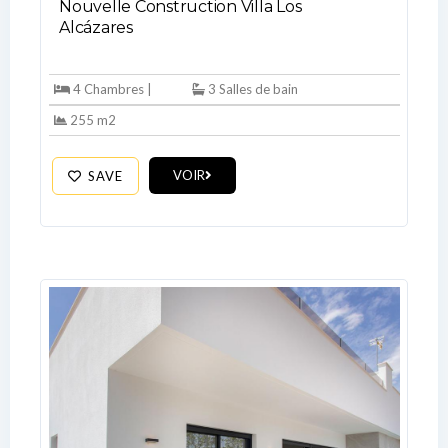
Nouvelle Construction Villa Los
Alcázares
4 Chambres |
3 Salles de bain
Log In
255 m2
Don't have an account?
Sign Up
VOIR
SAVE
Username
Password
LOGIN
No apps configured. Please contact
your administrator.
Lost your password?