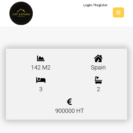
Login / Register
142 M2
Spain
3
2
900000 HT