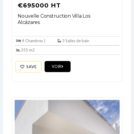
Log In
€695000 HT
Don't have an account?
Sign Up
Nouvelle Construction Villa Los
Alcázares
Username
4 Chambres |
3 Salles de bain
Password
255 m2
VOIR
SAVE
LOGIN
No apps configured. Please contact
your administrator.
Lost your password?