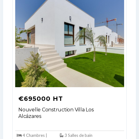
Username
Password
LOGIN
No apps configured. Please contact
your administrator.
Lost your password?
€695000 HT
Nouvelle Construction Villa Los
Alcázares
4 Chambres |
3 Salles de bain