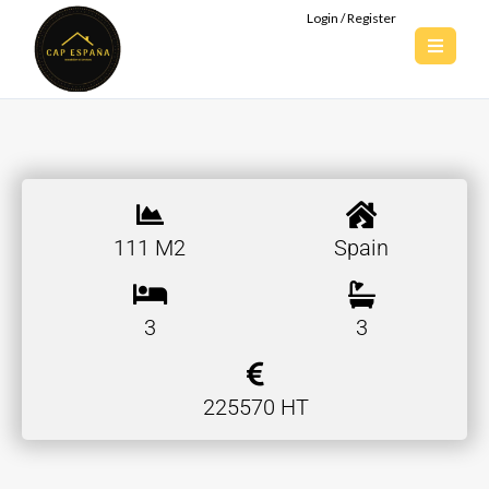
Login / Register
111 M2
Spain
3
3
225570 HT