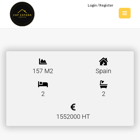
Login / Register
157 M2
Spain
2
2
1552000 HT