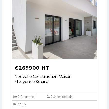
Don't have an account?
Sign Up
Username
Password
LOGIN
No apps configured. Please contact
€269900 HT
your administrator.
Lost your password?
Nouvelle Construction Maison
Mitoyenne Sucina
2 Chambres |
2 Salles de bain
79 m2